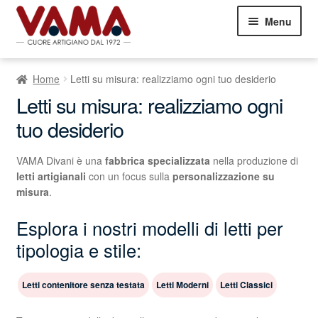
Vai
Vai
Menu
alla
al
navigazione
contenuto
Divani
Espand
Home
Letti su misura: realizziamo ogni tuo desiderio
il
Letti
Espand
menu
Letti su misura: realizziamo ogni
il
child
tuo desiderio
Poltrone
Espand
menu
il
child
Commenti dei Clienti
menu
VAMA Divani è una
fabbrica specializzata
nella produzione di
child
letti artigianali
con un focus sulla
personalizzazione su
Contatti
misura
.
Esplora i nostri modelli di letti per
05751460303
tipologia e stile:
Showroom Milano
Letti contenitore senza testata
Letti Moderni
Letti Classici