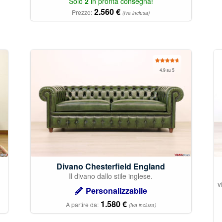
Solo
2
in pronta consegna!
2.560
€
Prezzo:
(Iva inclusa)
Valutato
4.9 su 5
4.92
su 5
Divano Chesterfield England
Il divano dallo stile inglese.
v
Personalizzabile
1.580
€
A partire da:
(Iva inclusa)