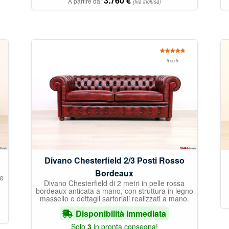
3.760
€
A partire da:
(Iva inclusa)
Valutato
5 su 5
5.00
su 5
Divano Chesterfield 2/3 Posti Rosso
Bordeaux
te
Divano Chesterfield di 2 metri in pelle rossa
bordeaux anticata a mano, con struttura in legno
massello e dettagli sartoriali realizzati a mano.
Disponibilità immediata
Solo
3
in pronta consegna!