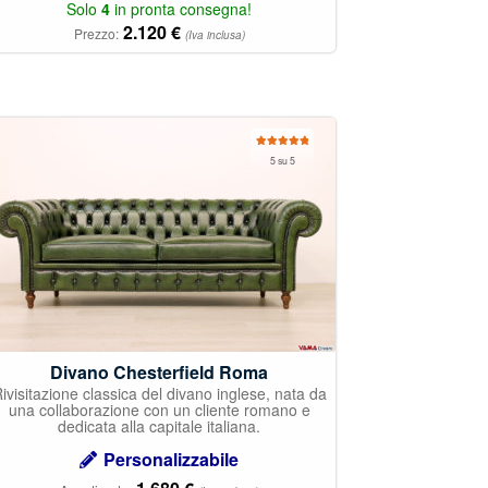
Solo
4
in pronta consegna!
2.120
€
Prezzo:
(Iva inclusa)
Valutato
5 su 5
5.00
su 5
Divano Chesterfield Roma
ivisitazione classica del divano inglese, nata da
una collaborazione con un cliente romano e
dedicata alla capitale italiana.
Personalizzabile