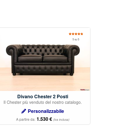
Valutato
5 su 5
5.00
su 5
Divano Chester 2 Posti
Il Chester più venduto del nostro catalogo.
Personalizzabile
1.530
€
A partire da:
(Iva inclusa)