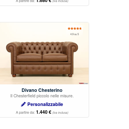
1.680
€
A partire da:
(Iva inclusa)
Valutato
4.9 su 5
4.93
su 5
Divano Chesterino
Il Chesterfield piccolo nelle misure.
Personalizzabile
1.440
€
A partire da:
(Iva inclusa)