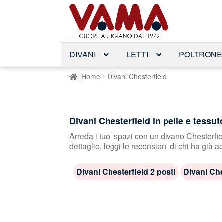
Vai
Vai
alla
al
navigazione
contenuto
DIVANI
LETTI
POLTRON
Home
Divani Chesterfield
Divani Chesterfield in pelle e tessut
Arreda i tuoi spazi con un divano Chesterfield
dettaglio, leggi le recensioni di chi ha già a
Divani Chesterfield 2 posti
Divani Che