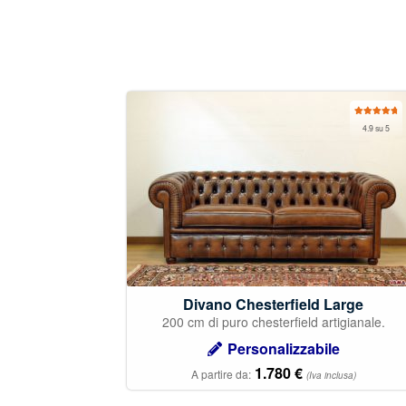
Valutato
4.9 su 5
4.93
su 5
Divano Chesterfield Large
200 cm di puro chesterfield artigianale.
Personalizzabile
1.780
€
A partire da:
(Iva inclusa)