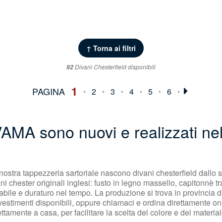
↑ Torna ai filtri
92
Divani Chesterfield disponibili
1
2
3
4
5
6
VAMA sono nuovi e realizzati nel
nostra tappezzeria sartoriale nascono divani chesterfield dallo sti
ni chester originali inglesi: fusto in legno massello, capitonnè tr
abile e duraturo nel tempo. La produzione si trova in provincia d
rivestimenti disponibili, oppure chiamaci e ordina direttamente onl
tamente a casa, per facilitare la scelta del colore e del material