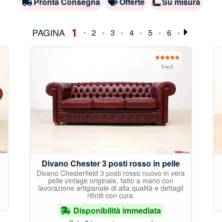
Pronta Consegna
Offerte
Su misura
1
2
3
4
5
6
Valutato
5 su 5
5.00
su 5
Divano Chester 3 posti rosso in pelle
Divano Chesterfield 3 posti rosso nuovo in vera
pelle vintage originale, fatto a mano con
lavorazione artigianale di alta qualità e dettagli
rifiniti con cura.
Disponibilità immediata