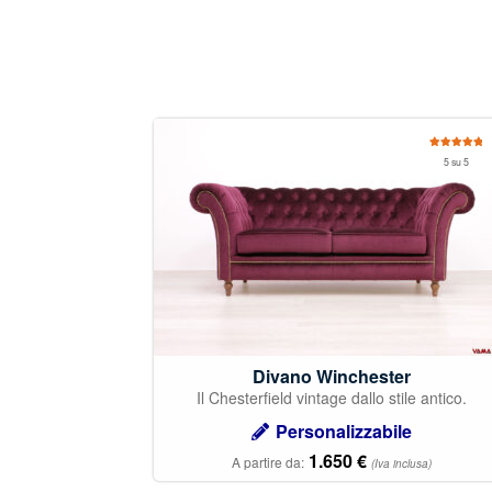
Valutato
5 su 5
5.00
su 5
Divano Winchester
Il Chesterfield vintage dallo stile antico.
Personalizzabile
1.650
€
A partire da:
(Iva inclusa)