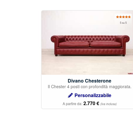
Valutato
5 su 5
5.00
su 5
Divano Chesterone
Il Chester 4 posti con profondità maggiorata.
Personalizzabile
2.770
€
A partire da:
(Iva inclusa)