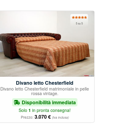
Valutato
5 su 5
5.00
su 5
Divano letto Chesterfield
Divano letto Chesterfield matrimoniale in pelle
rossa vintage.
Disponibilità immediata
Solo
1
in pronta consegna!
3.070
€
Prezzo:
(Iva inclusa)