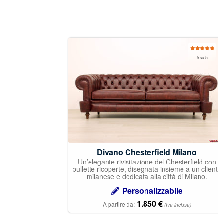
Valutato
5 su 5
5.00
su 5
Divano Chesterfield Milano
Un’elegante rivisitazione del Chesterfield con
bullette ricoperte, disegnata insieme a un clien
milanese e dedicata alla città di Milano.
Personalizzabile
1.850
€
A partire da:
(Iva inclusa)