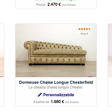
2.470
€
Prezzo:
(Iva inclusa)
Valutato
4.8 su 5
4.83
su 5
Dormeuse Chaise Longue Chesterfield
La classica chaise longue Chester.
Personalizzabile
1.680
€
A partire da:
(Iva inclusa)