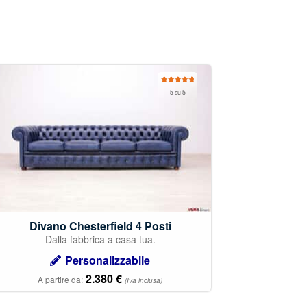
Valutato
5 su 5
5.00
su 5
Divano Chesterfield 4 Posti
Dalla fabbrica a casa tua.
Personalizzabile
2.380
€
A partire da:
(Iva inclusa)