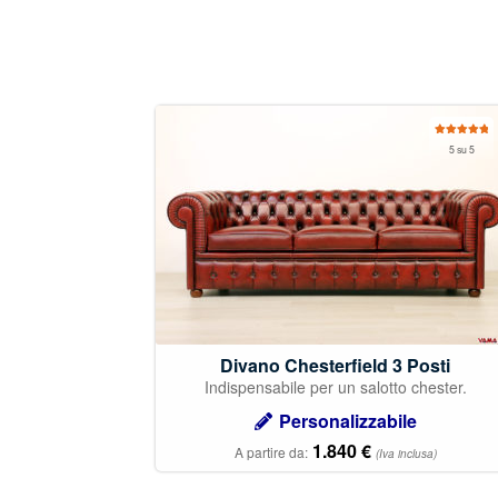
Valutato
5 su 5
4.97
su 5
Divano Chesterfield 3 Posti
Indispensabile per un salotto chester.
Personalizzabile
1.840
€
A partire da:
(Iva inclusa)