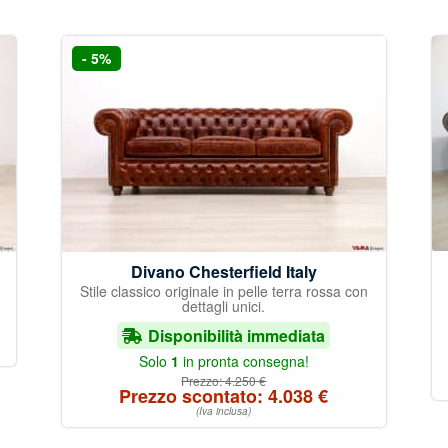
- 5%
Divano Chesterfield Italy
Stile classico originale in pelle terra rossa con
dettagli unici.
Disponibilità immediata
Solo
1
in pronta consegna!
Prezzo:
4.250
€
Prezzo scontato:
4.038
€
(Iva inclusa)