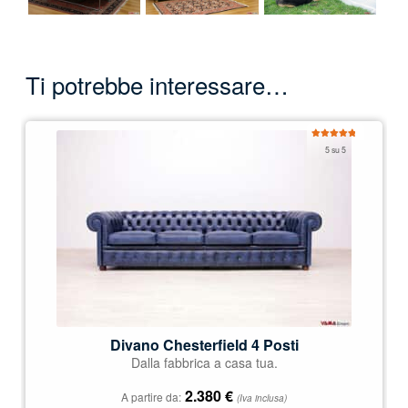
Ti potrebbe interessare…
Valutato
5 su 5
5.00
su 5
Divano Chesterfield 4 Posti
Dalla fabbrica a casa tua.
2.380
€
A partire da:
(Iva inclusa)