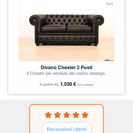
Valutato
5 su 5
5.00
su 5
Divano Chester 2 Posti
Il Chester più venduto del nostro catalogo.
1.530
€
A partire da:
(Iva inclusa)
Recensioni clienti