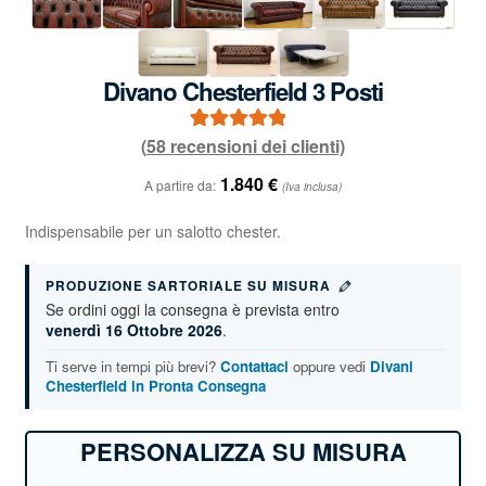
Divano Chesterfield 3 Posti
(
58
recensioni dei clienti)
58
Valutato
4.97
su 5 su base
1.840
€
A partire da:
(Iva inclusa)
di
recensioni
Indispensabile per un salotto chester.
PRODUZIONE SARTORIALE SU MISURA
Se ordini oggi la consegna è prevista entro
venerdì 16 Ottobre 2026
.
Ti serve in tempi più brevi?
Contattaci
oppure vedi
Divani
Chesterfield in Pronta Consegna