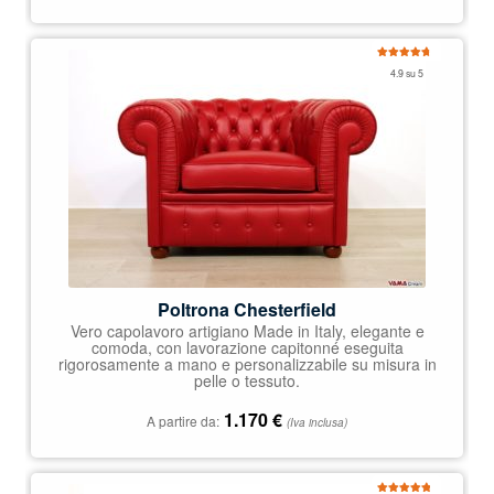
Valutato
4.9 su 5
4.92
su 5
Poltrona Chesterfield
Vero capolavoro artigiano Made in Italy, elegante e
comoda, con lavorazione capitonné eseguita
rigorosamente a mano e personalizzabile su misura in
pelle o tessuto.
1.170
€
A partire da:
(Iva inclusa)