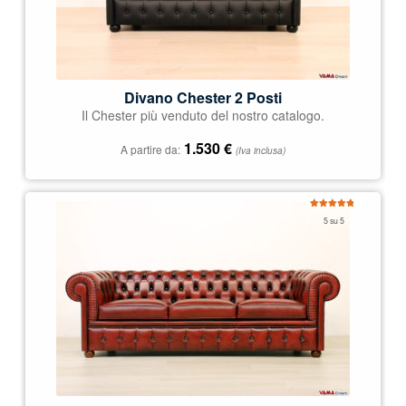
Divano Chester 2 Posti
Il Chester più venduto del nostro catalogo.
1.530
€
A partire da:
(Iva inclusa)
Valutato
5 su 5
4.97
su 5