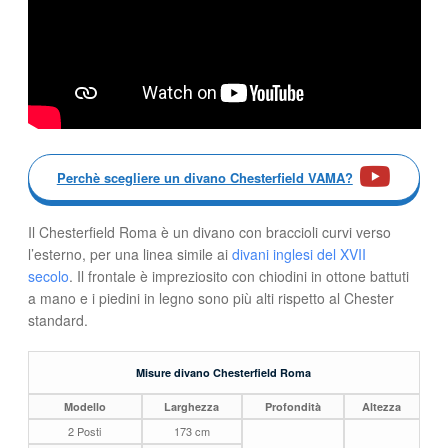
Perchè scegliere un divano Chesterfield VAMA?
Il Chesterfield Roma è un divano con braccioli curvi verso
l’esterno, per una linea simile ai
divani inglesi del XVII
secolo
. Il frontale è impreziosito con chiodini in ottone battuti
a mano e i piedini in legno sono più alti rispetto al Chester
standard.
Misure divano Chesterfield Roma
Modello
Larghezza
Profondità
Altezza
2 Posti
173 cm