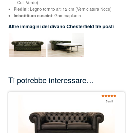
– Col. Verde)
Piedini
: Legno tornito alti 12 cm (Verniciatura Noce)
Imbottitura cuscini
: Gommapiuma
Altre immagini del divano Chesterfield tre posti
Ti potrebbe interessare…
Valutato
5 su 5
5.00
su 5