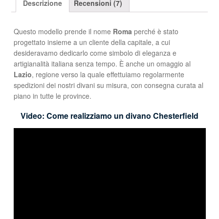
Descrizione
Recensioni (7)
Questo modello prende il nome
Roma
perché è stato
progettato insieme a un cliente della capitale, a cui
desideravamo dedicarlo come simbolo di eleganza e
artigianalità italiana senza tempo. È anche un omaggio al
Lazio
, regione verso la quale effettuiamo regolarmente
spedizioni dei nostri divani su misura, con consegna curata al
piano in tutte le province.
Video: Come realizziamo un divano Chesterfield