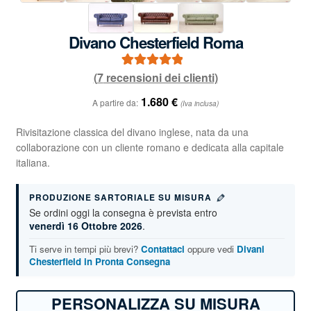
Divano Chesterfield Roma
(
7
recensioni dei clienti)
7
Valutato
5.00
su 5 su base
1.680
€
A partire da:
(Iva inclusa)
di
recensioni
Rivisitazione classica del divano inglese, nata da una
collaborazione con un cliente romano e dedicata alla capitale
italiana.
PRODUZIONE SARTORIALE SU MISURA
Se ordini oggi la consegna è prevista entro
venerdì 16 Ottobre 2026
.
Ti serve in tempi più brevi?
Contattaci
oppure vedi
Divani
Chesterfield in Pronta Consegna