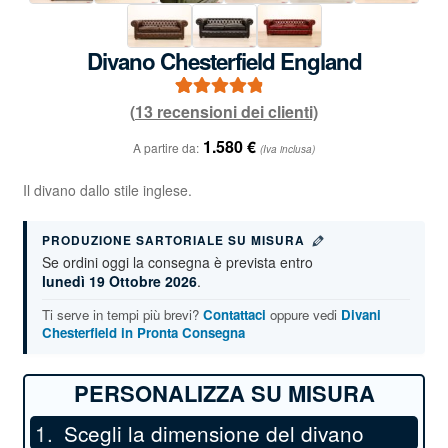
Divano Chesterfield England
(
13
recensioni dei clienti)
13
Valutato
4.92
su 5 su base
1.580
€
A partire da:
(Iva inclusa)
di
recensioni
Il divano dallo stile inglese.
PRODUZIONE SARTORIALE SU MISURA
Se ordini oggi la consegna è prevista entro
lunedì 19 Ottobre 2026
.
Ti serve in tempi più brevi?
Contattaci
oppure vedi
Divani
Chesterfield in Pronta Consegna
Scegli la dimensione del divano