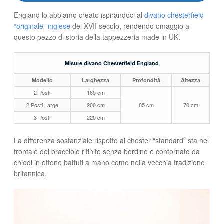
England lo abbiamo creato ispirandoci al
divano chesterfield
“originale” inglese
del XVII secolo, rendendo omaggio a
questo pezzo di storia della tappezzeria made in UK.
Misure divano Chesterfield England
Modello
Larghezza
Profondità
Altezza
2 Posti
165 cm
2 Posti Large
200 cm
85 cm
70 cm
3 Posti
220 cm
La differenza sostanziale rispetto al chester “standard” sta nel
frontale del bracciolo rifinito senza bordino e contornato da
chiodi in ottone battuti a mano come nella vecchia tradizione
britannica.