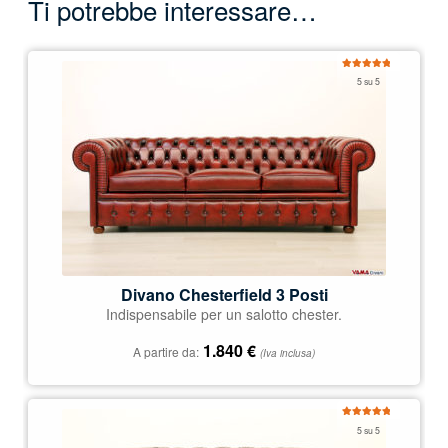
Ti potrebbe interessare…
Valutato
5 su 5
4.97
su 5
Divano Chesterfield 3 Posti
Indispensabile per un salotto chester.
1.840
€
A partire da:
(Iva inclusa)
Valutato
5 su 5
5.00
su 5