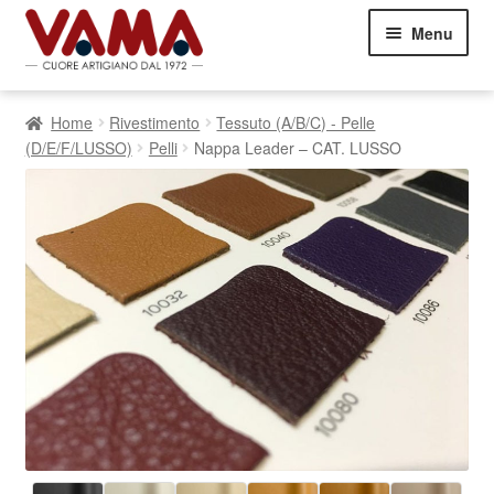
Vai
Vai
Menu
alla
al
navigazione
contenuto
Divani
Espand
Home
Rivestimento
Tessuto (A/B/C) - Pelle
il
Letti
Espand
(D/E/F/LUSSO)
Pelli
Nappa Leader – CAT. LUSSO
menu
il
child
Poltrone
Espand
menu
il
child
Commenti dei Clienti
menu
child
Contatti
05751460303
Showroom Milano