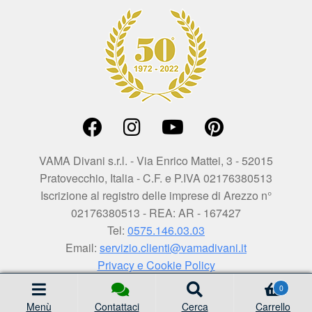
VAMA Divani s.r.l. - Via Enrico Mattei, 3 - 52015
Pratovecchio, Italia - C.F. e P.IVA 02176380513
Iscrizione al registro delle imprese di Arezzo n°
02176380513 - REA: AR - 167427
Tel:
0575.146.03.03
Email:
servizio.clienti@vamadivani.it
Privacy e Cookie Policy
0
Menù
Contattaci
Cerca
Carrello
Cerca
Cerca: