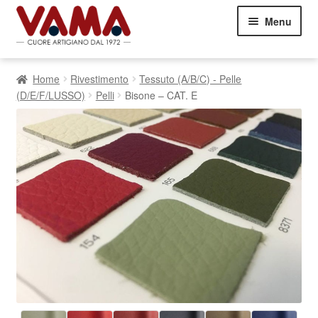
Vai
Vai
Menu
alla
al
navigazione
contenuto
Divani
Espand
Home
Rivestimento
Tessuto (A/B/C) - Pelle
il
Letti
Espand
(D/E/F/LUSSO)
Pelli
Bisone – CAT. E
menu
il
child
Poltrone
Espand
menu
il
child
Commenti dei Clienti
menu
child
Contatti
05751460303
Showroom Milano