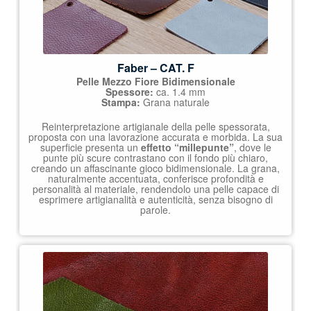
Faber – CAT. F
Pelle Mezzo Fiore Bidimensionale
Spessore:
ca. 1.4 mm
Stampa:
Grana naturale
Reinterpretazione artigianale della pelle spessorata,
proposta con una lavorazione accurata e morbida. La sua
superficie presenta un
effetto “millepunte”
, dove le
punte più scure contrastano con il fondo più chiaro,
creando un affascinante gioco bidimensionale. La grana,
naturalmente accentuata, conferisce profondità e
personalità al materiale, rendendolo una pelle capace di
esprimere artigianalità e autenticità, senza bisogno di
parole.