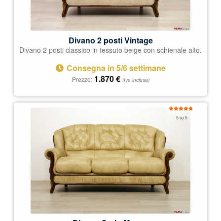
Divano 2 posti Vintage
Divano 2 posti classico in tessuto beige con schienale alto.
Consegna in 5/6 settimane
1.870
€
Prezzo:
(Iva inclusa)
Valutato
5 su 5
5.00
su 5