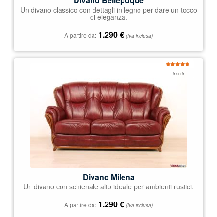
Divano Bellepoque
Un divano classico con dettagli in legno per dare un tocco
di eleganza.
1.290
€
A partire da:
(Iva inclusa)
Valutato
5 su 5
5.00
su 5
Divano Milena
Un divano con schienale alto ideale per ambienti rustici.
1.290
€
A partire da:
(Iva inclusa)