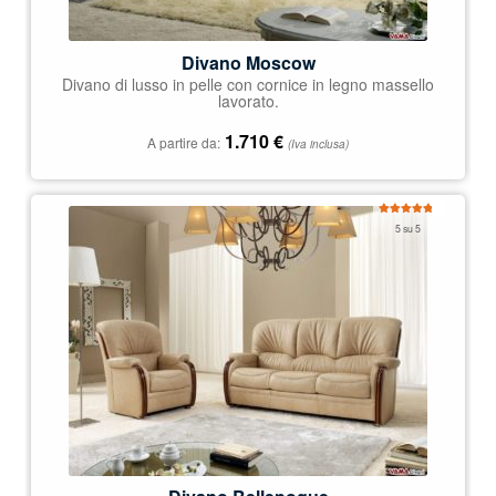
Divano Moscow
Divano di lusso in pelle con cornice in legno massello
lavorato.
1.710
€
A partire da:
(Iva inclusa)
Valutato
5 su 5
5.00
su 5