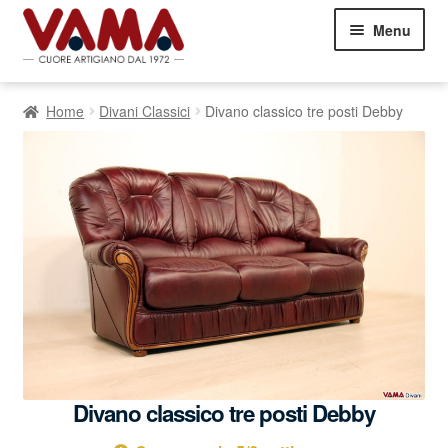
Vai
Vai
Menu
alla
al
navigazione
contenuto
Divani
Espand
Home
Divani Classici
Divano classico tre posti Debby
il
Letti
Espand
menu
il
child
Poltrone
Espand
menu
il
child
Commenti dei Clienti
menu
child
Contatti
05751460303
Showroom Milano
Divano classico tre posti Debby