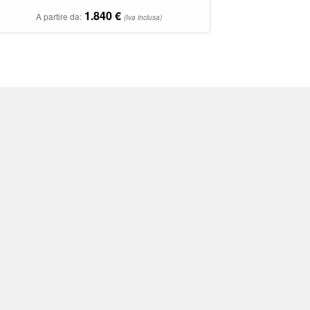
1.840
€
A partire da:
(Iva inclusa)