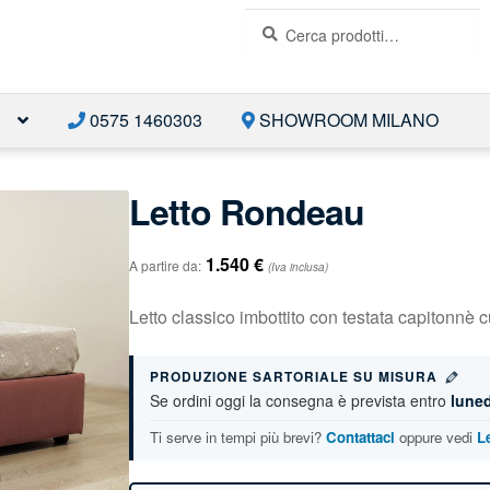
Cerca:
Cerca
E
0575 1460303
SHOWROOM MILANO
Letto Rondeau
1.540
€
A partire da:
(Iva inclusa)
Letto classico imbottito con testata capitonnè c
PRODUZIONE SARTORIALE SU MISURA
Se ordini oggi la consegna è prevista entro
luned
Ti serve in tempi più brevi?
Contattaci
oppure vedi
L