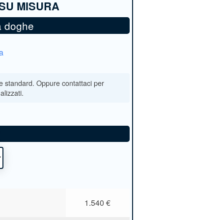
 a doghe
a
*
1.540
€