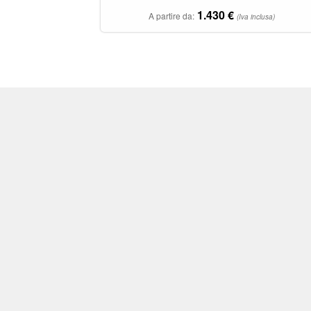
1.430
€
A partire da:
(Iva inclusa)