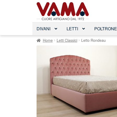
Vai
Vai
alla
al
navigazione
contenuto
DIVANI
LETTI
POLTRON
Home
Letti Classici
Letto Rondeau