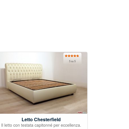
Valutato
5 su 5
5.00
su 5
Letto Chesterfield
Il letto con testata capitonné per eccellenza.