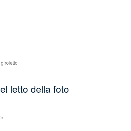
giroletto
l letto della foto
re