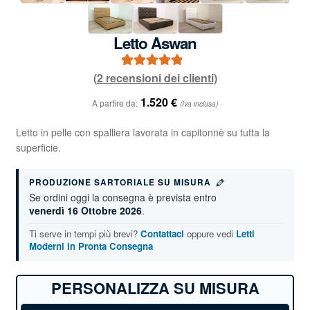
Letto Aswan
(
2
recensioni dei clienti)
2
Valutato
5.00
su 5 su base
1.520
€
A partire da:
(Iva inclusa)
di
recensioni
Letto in pelle con spalliera lavorata in capitonnè su tutta la
superficie.
PRODUZIONE SARTORIALE SU MISURA
Se ordini oggi la consegna è prevista entro
venerdì 16 Ottobre 2026
.
Ti serve in tempi più brevi?
Contattaci
oppure vedi
Letti
Moderni in Pronta Consegna