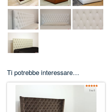
Ti potrebbe interessare…
Valutato
5 su 5
5.00
su 5