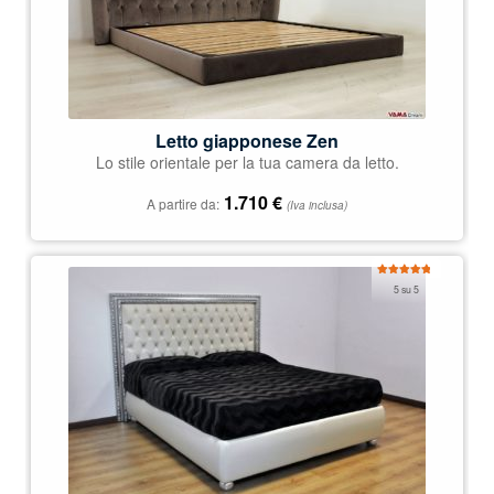
Letto giapponese Zen
Lo stile orientale per la tua camera da letto.
1.710
€
A partire da:
(Iva inclusa)
Valutato
5 su 5
5.00
su 5