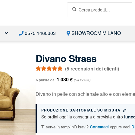
Cerca:
Cerca
E
0575 1460303
SHOWROOM MILANO
Divano Strass
(
5
recensioni dei clienti)
Valutato
5
5.00
1.030
€
A partire da:
(Iva inclusa)
su 5 su base
di
recensioni
Divano in pelle con schienale alto e con elemen
PRODUZIONE SARTORIALE SU MISURA
Se ordini oggi la consegna è prevista entro
luned
Ti serve in tempi più brevi?
Contattaci
oppure vedi
D