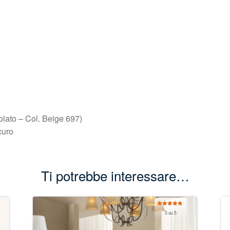
volato – Col. Beige 697)
curo
Ti potrebbe interessare…
Valutato
5 su 5
5.00
su 5