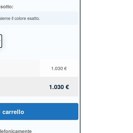
sotto:
sieme il colore esatto.
1.030
€
1.030
€
 carrello
elefonicamente