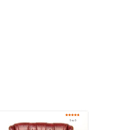
Valutato
5 su 5
5.00
su 5