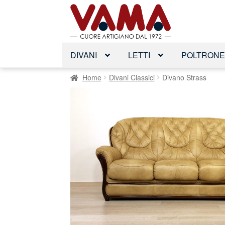
Vai
Vai
alla
al
navigazione
contenuto
DIVANI
LETTI
POLTRON
Home
Divani Classici
Divano Strass