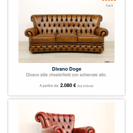
Valutato
5 su 5
5.00
su 5
Divano Doge
Divano stile chesterfield con schienale alto.
2.080
€
A partire da:
(Iva inclusa)