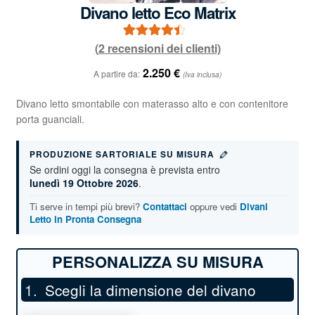
Divano letto Eco Matrix
(
2
recensioni dei clienti)
2
Valutato
4.50
su 5 su
2.250
€
A partire da:
(Iva inclusa)
base di
recensioni
Divano letto smontabile con materasso alto e con contenitore
porta guanciali.
PRODUZIONE SARTORIALE SU MISURA
Se ordini oggi la consegna è prevista entro
lunedì 19 Ottobre 2026
.
Ti serve in tempi più brevi?
Contattaci
oppure vedi
Divani
Letto in Pronta Consegna
Scegli la dimensione del divano