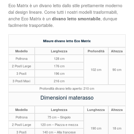
Eco Matrix è un divano letto dallo stile prettamente moderno
dal design lineare. Come tutti i nostri modelli trasformabili,
anche Eco Matrix è un
divano letto smontabile
, dunque
facilmente trasportabile.
Misure divano letto Eco Matrix
Modello
Larghezza
Profondità
Altezza
Poltrona
128 cm
2 Posti Large
176 cm
102 cm
90 cm
3 Posti
196 cm
3 Posti Maxi
216 cm
Profondità divano letto aperto: 210 cm
Dimensioni materasso
Modello
Larghezza
Lunghezza
Altezza
Poltrona
75 cm – Singolo
2 Posti Large
120 cm – Piazza e mezza
190 cm
18 cm
3 Posti
140 cm – Alla francese