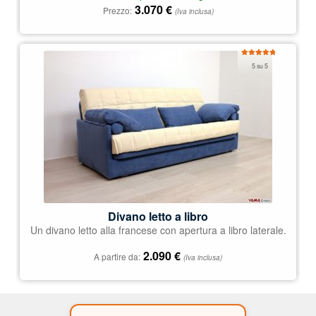
3.070
€
Prezzo:
(Iva inclusa)
Valutato
5 su 5
5.00
su 5
Divano letto a libro
Un divano letto alla francese con apertura a libro laterale.
2.090
€
A partire da:
(Iva inclusa)