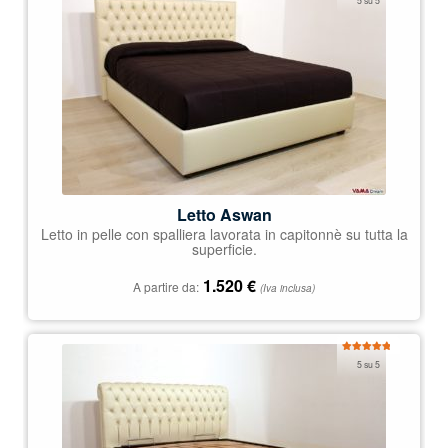
5 su 5
5.00
su 5
Letto Aswan
Letto in pelle con spalliera lavorata in capitonnè su tutta la
superficie.
1.520
€
A partire da:
(Iva inclusa)
Valutato
5 su 5
5.00
su 5