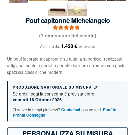
Pouf capitonnè Michelangelo
(
1
recensione del cliente)
1
Valutato
5.00
su 5 su base
1.420
€
A partire da:
(Iva inclusa)
di
recensioni
Un pouf lavorato a capitonné su tutta la superficie, realizzato
artigianalmente e perfetto per chi desidera arredare con gusto
spazi sia classici che moderni.
PRODUZIONE SARTORIALE SU MISURA
Se ordini oggi la consegna è prevista entro
venerdì 16 Ottobre 2026
.
Ti serve in tempi più brevi?
Contattaci
oppure vedi
Pouf in
Pronta Consegna