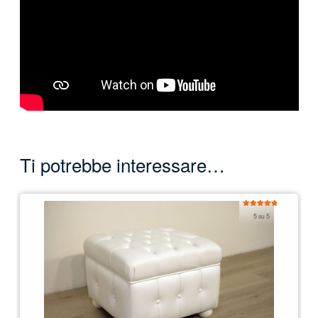
Ti potrebbe interessare…
Valutato
5 su 5
5.00
su 5