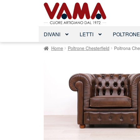
Vai
Vai
alla
al
navigazione
contenuto
DIVANI
LETTI
POLTRON
Home
Poltrone Chesterfield
Poltrona Che