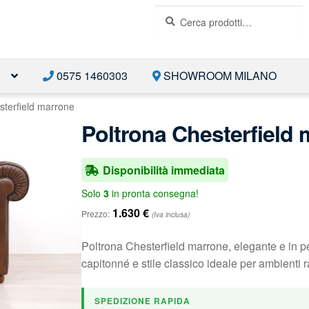
Cerca:
Cerca
E
0575 1460303
SHOWROOM MILANO
sterfield marrone
Poltrona Chesterfield
Disponibilità immediata
Solo
3
in pronta consegna!
1.630
€
Prezzo:
(Iva inclusa)
Poltrona Chesterfield marrone, elegante e in p
capitonné e stile classico ideale per ambienti r
SPEDIZIONE RAPIDA