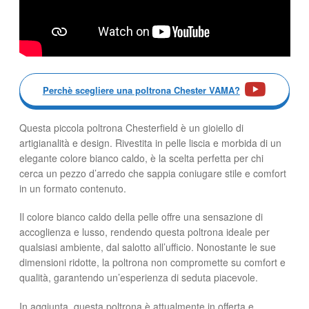
Perchè scegliere una poltrona Chester VAMA?
Questa piccola poltrona Chesterfield è un gioiello di
artigianalità e design. Rivestita in pelle liscia e morbida di un
elegante colore bianco caldo, è la scelta perfetta per chi
cerca un pezzo d’arredo che sappia coniugare stile e comfort
in un formato contenuto.
Il colore bianco caldo della pelle offre una sensazione di
accoglienza e lusso, rendendo questa poltrona ideale per
qualsiasi ambiente, dal salotto all’ufficio. Nonostante le sue
dimensioni ridotte, la poltrona non compromette su comfort e
qualità, garantendo un’esperienza di seduta piacevole.
In aggiunta, questa poltrona è attualmente in offerta e