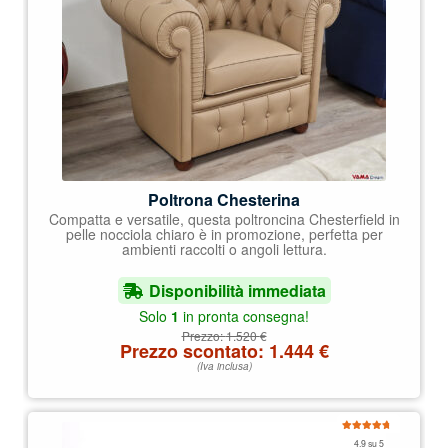
Poltrona Chesterina
Compatta e versatile, questa poltroncina Chesterfield in
pelle nocciola chiaro è in promozione, perfetta per
ambienti raccolti o angoli lettura.
Disponibilità immediata
Solo
1
in pronta consegna!
Prezzo:
1.520
€
Prezzo scontato:
1.444
€
(Iva inclusa)
Valutato
4.9 su 5