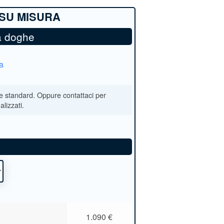
 a doghe
a
*
1.090
€