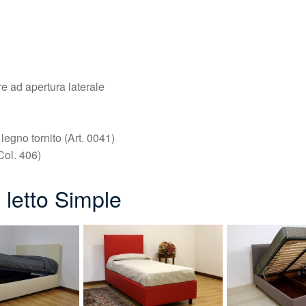
re ad apertura laterale
 legno tornito (Art. 0041)
 Col. 406)
l letto Simple