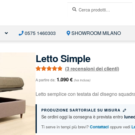
Cerca:
Cerca
E
0575 1460303
SHOWROOM MILANO
Letto Simple
(
3
recensioni dei clienti)
Valutato
3
5.00
1.090
€
A partire da:
(Iva inclusa)
su 5 su base
di
recensioni
Letto semplice con testata dal disegno squadrat
PRODUZIONE SARTORIALE SU MISURA
Se ordini oggi la consegna è prevista entro
luned
Ti serve in tempi più brevi?
Contattaci
oppure vedi
L