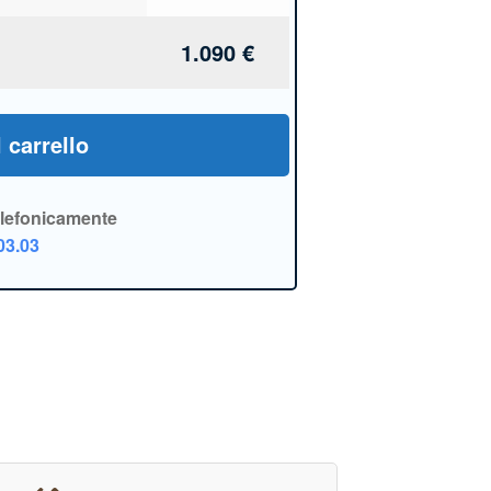
1.090
€
 carrello
elefonicamente
03.03