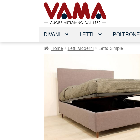
Vai
Vai
alla
al
navigazione
contenuto
DIVANI
LETTI
POLTRON
Home
Letti Moderni
Letto Simple