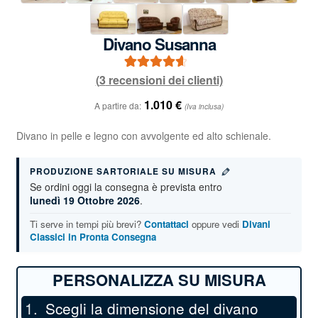
Divano Susanna
(
3
recensioni dei clienti)
3
Valutato
4.67
su 5 su
1.010
€
A partire da:
(Iva inclusa)
base di
recensioni
Divano in pelle e legno con avvolgente ed alto schienale.
PRODUZIONE SARTORIALE SU MISURA
Se ordini oggi la consegna è prevista entro
lunedì 19 Ottobre 2026
.
Ti serve in tempi più brevi?
Contattaci
oppure vedi
Divani
Classici in Pronta Consegna
Scegli la dimensione del divano