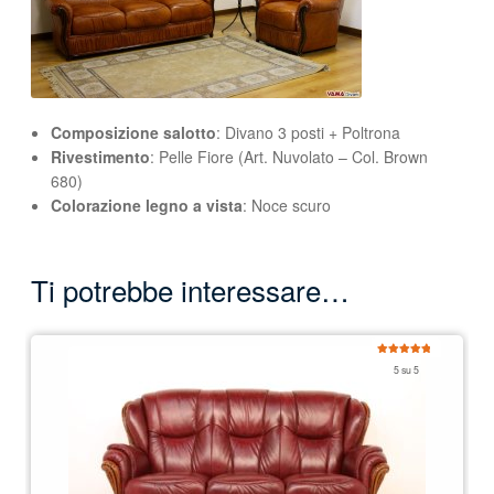
Composizione salotto
: Divano 3 posti + Poltrona
Rivestimento
: Pelle Fiore (Art. Nuvolato – Col. Brown
680)
Colorazione legno a vista
: Noce scuro
Ti potrebbe interessare…
Valutato
5 su 5
5.00
su 5