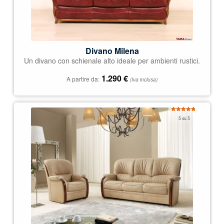
Divano Milena
Un divano con schienale alto ideale per ambienti rustici.
1.290
€
A partire da:
(Iva inclusa)
Valutato
5 su 5
5.00
su 5