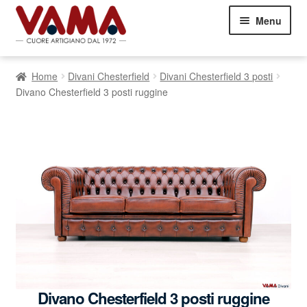
Vai
Vai
Menu
alla
al
navigazione
contenuto
Divani
Espand
Home
Divani Chesterfield
Divani Chesterfield 3 posti
il
Letti
Espand
Divano Chesterfield 3 posti ruggine
menu
il
child
Poltrone
Espand
menu
il
child
Commenti dei Clienti
menu
child
Contatti
05751460303
Showroom Milano
Divano Chesterfield 3 posti ruggine