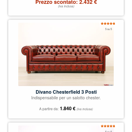
Prezzo scontato:
2.432
€
(Iva inclusa)
Valutato
5 su 5
4.97
su 5
Divano Chesterfield 3 Posti
Indispensabile per un salotto chester.
1.840
€
A partire da:
(Iva inclusa)
Valutato
5 su 5