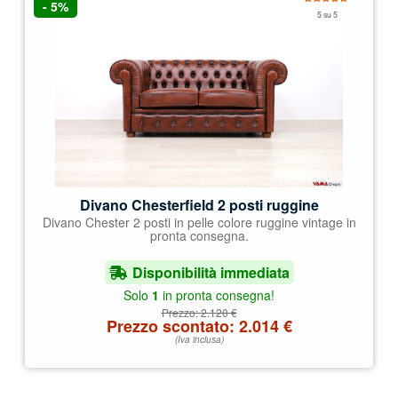
- 5%
Valutato
5 su 5
5.00
su 5
Divano Chesterfield 2 posti ruggine
Divano Chester 2 posti in pelle colore ruggine vintage in
pronta consegna.
Disponibilità immediata
Solo
1
in pronta consegna!
Prezzo:
2.120
€
Prezzo scontato:
2.014
€
(Iva inclusa)