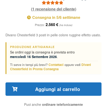
(
1
recensione del cliente)
1
Valutato
5.00
su 5 su base
Consegna in 5/6 settimane
di
recensioni
2.560
€
Prezzo:
(Iva inclusa)
Divano Chesterfield 3 posti in pelle colore ruggine effetto usato.
PRODUZIONE ARTIGIANALE
Se ordini oggi la consegna è prevista entro
mercoledì 16 Settembre 2026
.
Ti serve in tempi più brevi?
Contattaci
oppure vedi
Divani
Chesterfield in Pronta Consegna
Aggiungi al carrello
Puoi anche
ordinare telefonicamente