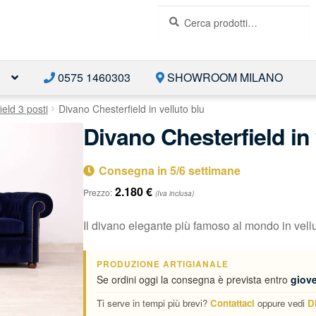
Cerca:
Cerca
E
0575 1460303
SHOWROOM MILANO
ield 3 posti
Divano Chesterfield in velluto blu
Divano Chesterfield in 
Consegna in 5/6 settimane
2.180
€
Prezzo:
(Iva inclusa)
Il divano elegante più famoso al mondo in vellu
PRODUZIONE ARTIGIANALE
Se ordini oggi la consegna è prevista entro
giove
Ti serve in tempi più brevi?
Contattaci
oppure vedi
D