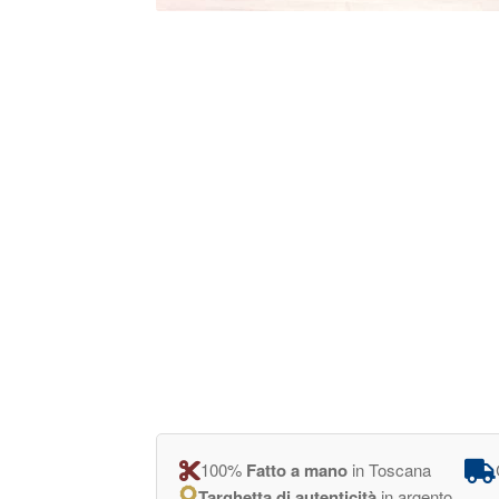
100%
Fatto a mano
in Toscana
Targhetta di autenticità
in argento