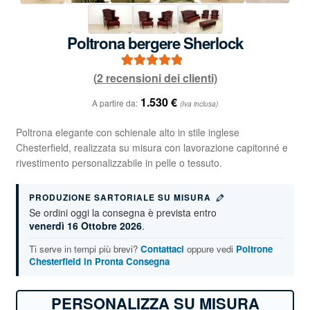
Poltrona bergere Sherlock
(
2
recensioni dei clienti)
2
Valutato
5.00
su 5 su base
1.530
€
A partire da:
(Iva inclusa)
di
recensioni
Poltrona elegante con schienale alto in stile inglese
Chesterfield, realizzata su misura con lavorazione capitonné e
rivestimento personalizzabile in pelle o tessuto.
PRODUZIONE SARTORIALE SU MISURA
Se ordini oggi la consegna è prevista entro
venerdì 16 Ottobre 2026
.
Ti serve in tempi più brevi?
Contattaci
oppure vedi
Poltrone
Chesterfield in Pronta Consegna