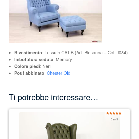
Rivestimento
: Tessuto CAT.B (Art. Biosanna – Col. J034)
Imbottitura seduta
: Memory
Colore piedi
: Neri
Pouf abbinato
:
Chester Old
Ti potrebbe interessare…
Valutato
5 su 5
5.00
su 5